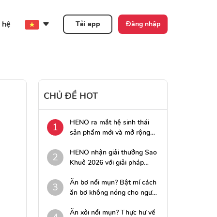
 hệ
Tải app
Đăng nhập
CHỦ ĐỀ HOT
HENO ra mắt hệ sinh thái
1
sản phẩm mới và mở rộng
cơ hội hợp tác cùng các đối
HENO nhận giải thưởng Sao
tác ngân hàng
2
Khuê 2026 với giải pháp
công nghệ tài chính Tingee
Ăn bơ nổi mụn? Bật mí cách
3
ăn bơ không nóng cho người
“nghiện” bơ
Ăn xôi nổi mụn? Thực hư về