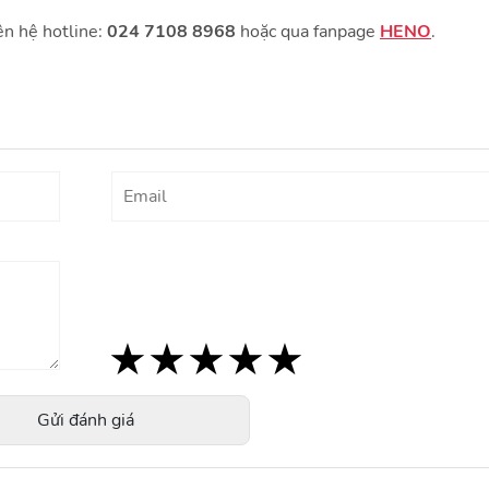
ên hệ hotline
:
024 7108 8968
hoặc qua fanpage
HENO
.
★
★
★
★
★
★
★
★
★
★
★
★
★
★
★
Gửi đánh giá