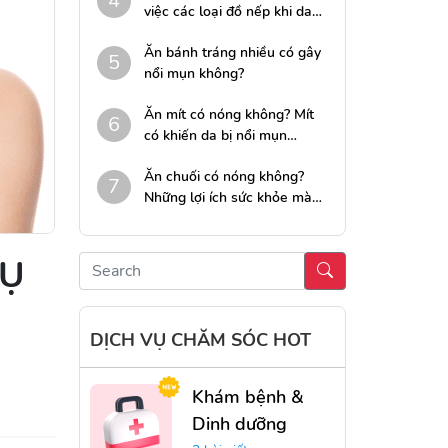
4
việc các loại đồ nếp khi da
nổi mụn nhọt
Ăn bánh tráng nhiều có gây
5
nổi mụn không?
Ăn mít có nóng không? Mít
6
có khiến da bị nổi mụn
không?
Ăn chuối có nóng không?
7
Những lợi ích sức khỏe mà
chuối mang lại cho da mụn
VỤ
DỊCH VỤ CHĂM SÓC HOT
Khám bệnh &
Dinh dưỡng