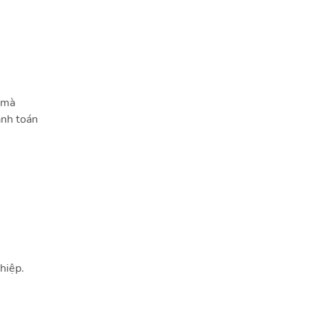
a mà
anh toán
hiệp.