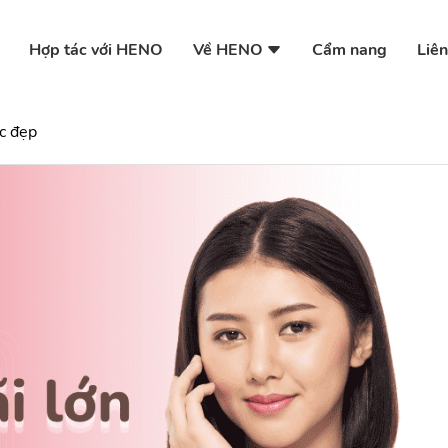
Về HENO
Hợp tác với HENO
Cẩm nang
Liên
c đẹp