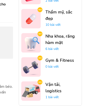
2 bài viết
 cho
Thẩm mỹ, sắc
đẹp
10 bài viết
Nha khoa, răng
hàm mặt
6 bài viết
Gym & Fitness
0 bài viết
Vận tải,
iảm béo.
logistics
 vấn
1 bài viết