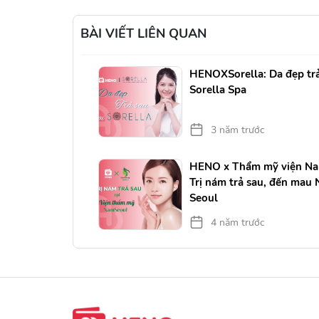
BÀI VIẾT LIÊN QUAN
: Phẫu thuật
HENOXSorella: Da đẹp trả
n phí
Sorella Spa
3 năm trước
m đẹp trả
HENO x Thẩm mỹ viện Na
edi
Trị nám trả sau, đến mau
Seoul
4 năm trước