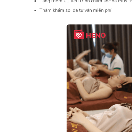
️Tặng thêm 01 liệu trình chăm sóc da Plus t
️Thăm khám soi da tư vấn miễn phí