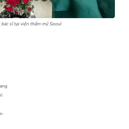
 bác sĩ tại viện thẩm mỹ Seoul
iang
rì
ên