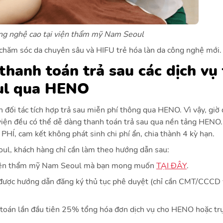
ông nghệ cao tại viện thẩm mỹ Nam Seoul
 chăm sóc da chuyên sâu và HIFU trẻ hóa làn da công nghệ mới.
hanh toán trả sau các dịch vụ 
ul qua HENO
đối tác tích hợp trả sau miễn phí thông qua HENO. Vì vậy, giờ 
viện đều có thể dễ dàng thanh toán trả sau qua nền tảng HENO
 PHÍ, cam kết không phát sinh chi phí ẩn, chia thành 4 kỳ hạn.
oul, khách hàng chỉ cần làm theo hướng dẫn sau:
 viện thẩm mỹ Nam Seoul mà bạn mong muốn
TẠI ĐÂY
.
ể được hướng dẫn đăng ký thủ tục phê duyệt (chỉ cần CMT/CCCD
 toán lần đầu tiên 25% tổng hóa đơn dịch vụ cho HENO hoặc trự