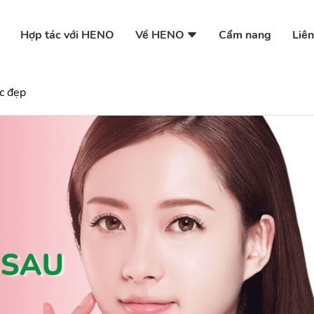
Về HENO
Hợp tác với HENO
Cẩm nang
Liên
c đẹp