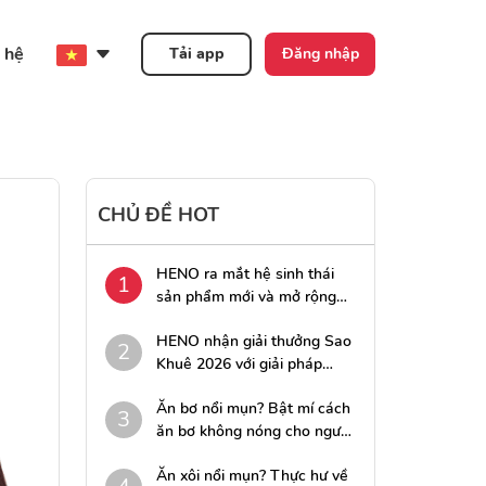
 hệ
Tải app
Đăng nhập
CHỦ ĐỀ HOT
HENO ra mắt hệ sinh thái
1
sản phẩm mới và mở rộng
cơ hội hợp tác cùng các đối
HENO nhận giải thưởng Sao
tác ngân hàng
2
Khuê 2026 với giải pháp
công nghệ tài chính Tingee
Ăn bơ nổi mụn? Bật mí cách
3
ăn bơ không nóng cho người
“nghiện” bơ
Ăn xôi nổi mụn? Thực hư về