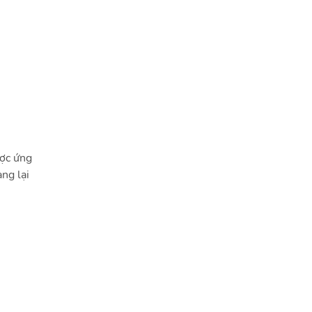
ược ứng
ng lại