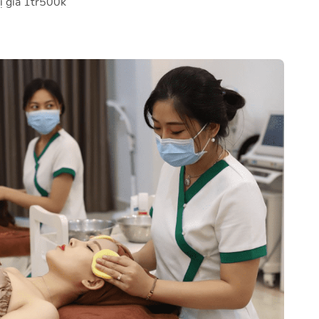
rị giá 1tr500k