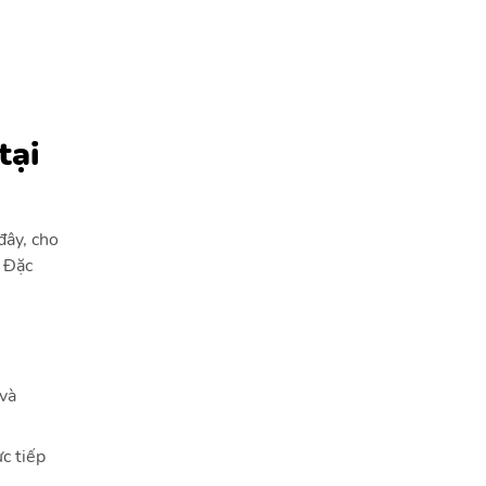
tại
đây, cho
. Đặc
 và
c tiếp