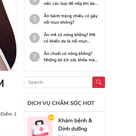
4
việc các loại đồ nếp khi da
nổi mụn nhọt
Ăn bánh tráng nhiều có gây
5
nổi mụn không?
Ăn mít có nóng không? Mít
6
có khiến da bị nổi mụn
không?
Ăn chuối có nóng không?
7
Những lợi ích sức khỏe mà
chuối mang lại cho da mụn
M
DỊCH VỤ CHĂM SÓC HOT
Điểm 1
Khám bệnh &
Dinh dưỡng