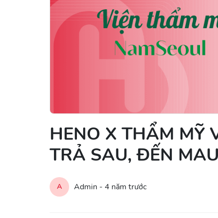
HENO X THẨM MỸ V
TRẢ SAU, ĐẾN MA
Admin -
4 năm trước
A