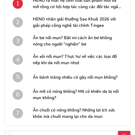
HENO ra mắt hệ sinh thái sản phẩm mới và
1
mở rộng cơ hội hợp tác cùng các đối tác ngân
hàng
HENO nhận giải thưởng Sao Khuê 2026 với
2
giải pháp công nghệ tài chính Tingee
Ăn bơ nổi mụn? Bật mí cách ăn bơ không
3
nóng cho người “nghiện” bơ
Ăn xôi nổi mụn? Thực hư về việc các loại đồ
4
nếp khi da nổi mụn nhọt
5
Ăn bánh tráng nhiều có gây nổi mụn không?
Ăn mít có nóng không? Mít có khiến da bị nổi
6
mụn không?
Ăn chuối có nóng không? Những lợi ích sức
7
khỏe mà chuối mang lại cho da mụn