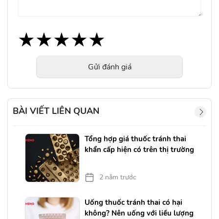
★
★
★
★
★
★
★
★
★
★
★
★
★
★
★
Gửi đánh giá
BÀI VIẾT LIÊN QUAN
Tổng hợp giá thuốc tránh thai
khẩn cấp hiện có trên thị trường
2 năm trước
ừ
Uống thuốc tránh thai có hại
không? Nên uống với liều lượng