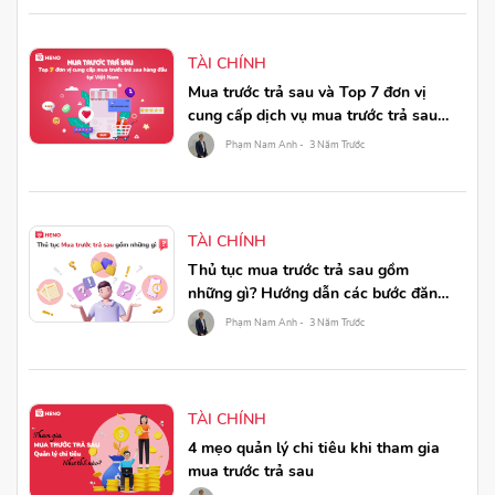
TÀI CHÍNH
Mua trước trả sau và Top 7 đơn vị
cung cấp dịch vụ mua trước trả sau
hàng đầu tại Việt Nam
Phạm Nam Anh -
3 Năm Trước
TÀI CHÍNH
Thủ tục mua trước trả sau gồm
những gì? Hướng dẫn các bước đăng
ký mua trước trả sau qua HENO
Phạm Nam Anh -
3 Năm Trước
TÀI CHÍNH
4 mẹo quản lý chi tiêu khi tham gia
mua trước trả sau