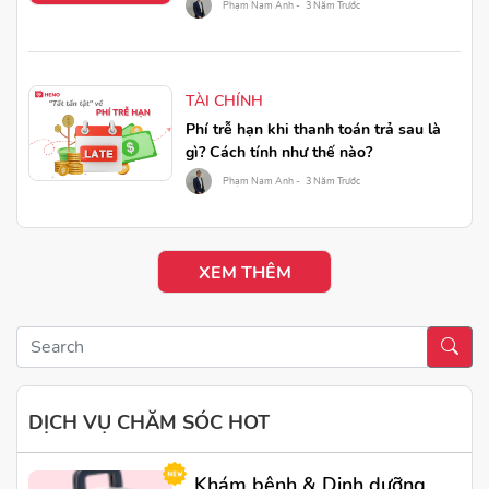
Phạm Nam Anh -
3 Năm Trước
TÀI CHÍNH
Phí trễ hạn khi thanh toán trả sau là
gì? Cách tính như thế nào?
Phạm Nam Anh -
3 Năm Trước
XEM THÊM
DỊCH VỤ CHĂM SÓC HOT
Khám bệnh & Dinh dưỡng