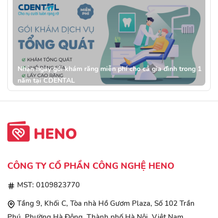
Nhận ngay gói khám răng miễn phí cho cả gia đình trong 1
năm tại CDENTAL
CÔNG TY CỔ PHẦN CÔNG NGHỆ HENO
MST: 0109823770
Tầng 9, Khối C, Tòa nhà Hồ Gươm Plaza, Số 102 Trần
Phú, Phường Hà Đông, Thành phố Hà Nội, Việt Nam