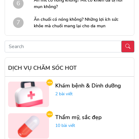
Ăn mít có nóng không? Mít có khiến da bị nổi
6
mụn không?
Ăn chuối có nóng không? Những lợi ích sức
7
khỏe mà chuối mang lại cho da mụn
DỊCH VỤ CHĂM SÓC HOT
Khám bệnh & Dinh dưỡng
2 bài viết
Thẩm mỹ, sắc đẹp
10 bài viết