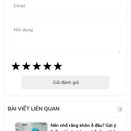
★
★
★
★
★
★
★
★
★
★
★
★
★
★
★
Gửi đánh giá
BÀI VIẾT LIÊN QUAN
Nên nhổ răng khôn ở đâu? Gợi ý