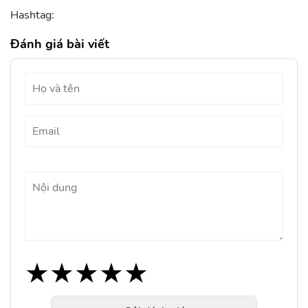
Hashtag:
Đánh giá bài viết
★
★
★
★
★
★
★
★
★
★
★
★
★
★
★