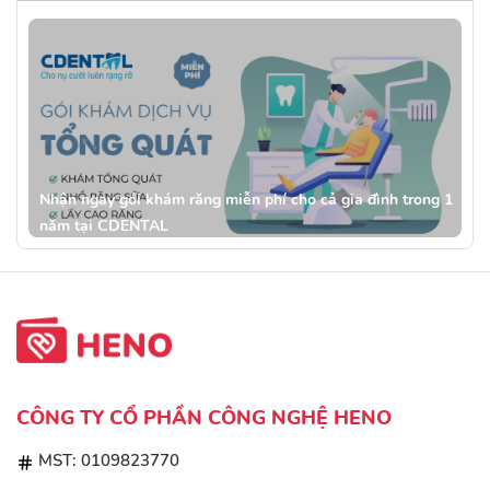
Nhận ngay gói khám răng miễn phí cho cả gia đình trong 1
năm tại CDENTAL
CÔNG TY CỔ PHẦN CÔNG NGHỆ HENO
MST: 0109823770