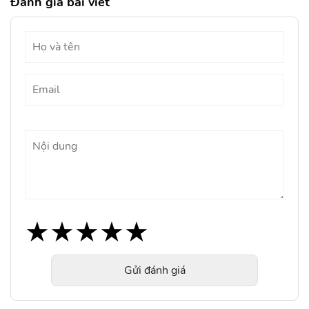
Đánh giá bài viết
★
★
★
★
★
★
★
★
★
★
★
★
★
★
★
Gửi đánh giá