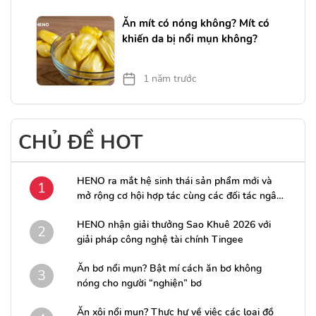
?
Ăn mít có nóng không? Mít có
ẹp
khiến da bị nổi mụn không?
1 năm trước
CHỦ ĐỀ HOT
HENO ra mắt hệ sinh thái sản phẩm mới và
1
mở rộng cơ hội hợp tác cùng các đối tác ngân
hàng
HENO nhận giải thưởng Sao Khuê 2026 với
2
giải pháp công nghệ tài chính Tingee
Ăn bơ nổi mụn? Bật mí cách ăn bơ không
3
nóng cho người “nghiện” bơ
Ăn xôi nổi mụn? Thực hư về việc các loại đồ