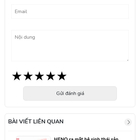
★
★
★
★
★
★
★
★
★
★
★
★
★
★
★
Gửi đánh giá
BÀI VIẾT LIÊN QUAN
HENO ra mắt hệ sinh thái sản