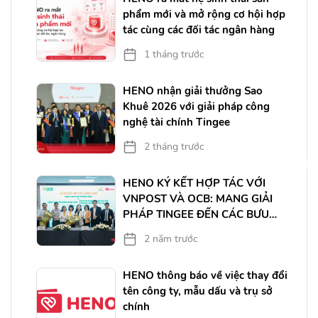
phẩm mới và mở rộng cơ hội hợp
tác cùng các đối tác ngân hàng
1 tháng trước
HENO nhận giải thưởng Sao
ệ
Khuê 2026 với giải pháp công
nghệ tài chính Tingee
2 tháng trước
HENO KÝ KẾT HỢP TÁC VỚI
VNPOST VÀ OCB: MANG GIẢI
PHÁP TINGEE ĐẾN CÁC BƯU
ĐIỆN TRÊN TOÀN QUỐC
2 năm trước
HENO thông báo về việc thay đổi
tên công ty, mẫu dấu và trụ sở
chính