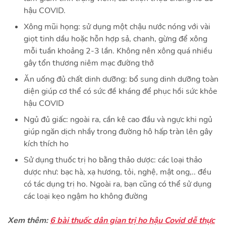
hậu COVID.
Xông mũi họng: sử dụng một chậu nước nóng với vài
giọt tinh dầu hoặc hỗn hợp sả, chanh, gừng để xông
mỗi tuần khoảng 2-3 lần. Không nên xông quá nhiều
gây tổn thương niêm mạc đường thở
Ăn uống đủ chất dinh dưỡng: bổ sung dinh dưỡng toàn
diện giúp cơ thể có sức đề kháng để phục hồi sức khỏe
hậu COVID
Ngủ đủ giấc: ngoài ra, cần kê cao đầu và ngực khi ngủ
giúp ngăn dịch nhầy trong đường hô hấp tràn lên gây
kích thích ho
Sử dụng thuốc trị ho bằng thảo dược: các loại thảo
dược như: bạc hà, xạ hương, tỏi, nghệ, mật ong,.. đều
có tác dụng trị ho. Ngoài ra, bạn cũng có thể sử dụng
các loại kẹo ngậm ho không đường
Xem thêm:
6 bài thuốc dân gian trị ho hậu Covid dễ thực