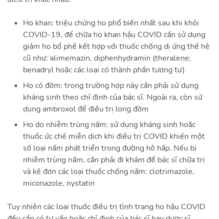
Ho khan: triệu chứng ho phổ biến nhất sau khi khỏi
COVID-19, để chữa ho khan hậu COVID cần sử dụng
giảm ho bổ phế kết hợp với thuốc chống dị ứng thế hệ
cũ như: alimemazin, diphenhydramin (theralene;
benadryl hoặc các loại có thành phần tương tự)
Ho có đờm: trong trường hợp này cần phải sử dụng
kháng sinh theo chỉ định của bác sĩ. Ngoài ra, còn sử
dụng ambroxol để điều trị long đờm
Ho do nhiễm trùng nấm: sử dụng kháng sinh hoặc
thuốc ức chế miễn dịch khi điều trị COVID khiến một
số loại nấm phát triển trong đường hô hấp. Nếu bị
nhiễm trùng nấm, cần phải đi khám để bác sĩ chữa trị
và kê đơn các loại thuốc chống nấm: clotrimazole,
miconazole, nystatin
Tuy nhiên các loại thuốc điều trị tình trạng ho hậu COVID
đều cần có tư vấn hoặc chỉ định của bác sĩ hay dược sĩ