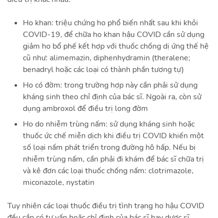
Ho khan: triệu chứng ho phổ biến nhất sau khi khỏi
COVID-19, để chữa ho khan hậu COVID cần sử dụng
giảm ho bổ phế kết hợp với thuốc chống dị ứng thế hệ
cũ như: alimemazin, diphenhydramin (theralene;
benadryl hoặc các loại có thành phần tương tự)
Ho có đờm: trong trường hợp này cần phải sử dụng
kháng sinh theo chỉ định của bác sĩ. Ngoài ra, còn sử
dụng ambroxol để điều trị long đờm
Ho do nhiễm trùng nấm: sử dụng kháng sinh hoặc
thuốc ức chế miễn dịch khi điều trị COVID khiến một
số loại nấm phát triển trong đường hô hấp. Nếu bị
nhiễm trùng nấm, cần phải đi khám để bác sĩ chữa trị
và kê đơn các loại thuốc chống nấm: clotrimazole,
miconazole, nystatin
Tuy nhiên các loại thuốc điều trị tình trạng ho hậu COVID
đều cần có tư vấn hoặc chỉ định của bác sĩ hay dược sĩ