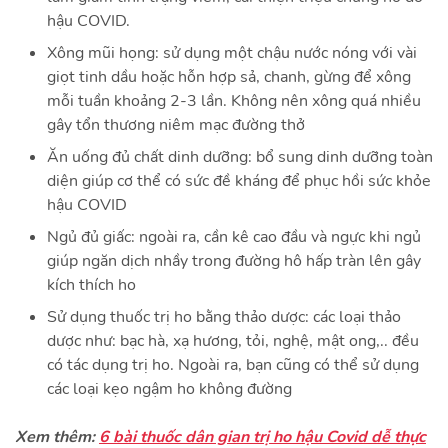
hậu COVID.
Xông mũi họng: sử dụng một chậu nước nóng với vài
giọt tinh dầu hoặc hỗn hợp sả, chanh, gừng để xông
mỗi tuần khoảng 2-3 lần. Không nên xông quá nhiều
gây tổn thương niêm mạc đường thở
Ăn uống đủ chất dinh dưỡng: bổ sung dinh dưỡng toàn
diện giúp cơ thể có sức đề kháng để phục hồi sức khỏe
hậu COVID
Ngủ đủ giấc: ngoài ra, cần kê cao đầu và ngực khi ngủ
giúp ngăn dịch nhầy trong đường hô hấp tràn lên gây
kích thích ho
Sử dụng thuốc trị ho bằng thảo dược: các loại thảo
dược như: bạc hà, xạ hương, tỏi, nghệ, mật ong,.. đều
có tác dụng trị ho. Ngoài ra, bạn cũng có thể sử dụng
các loại kẹo ngậm ho không đường
Xem thêm:
6 bài thuốc dân gian trị ho hậu Covid dễ thực